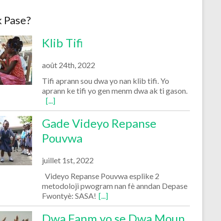
k Pase?
Klib Tifi
août 24th, 2022
Tifi aprann sou dwa yo nan klib tifi. Yo
aprann ke tifi yo gen menm dwa ak ti gason.
[...]
Gade Videyo Repanse
Pouvwa
juillet 1st, 2022
Videyo Repanse Pouvwa esplike 2
metodoloji pwogram nan fè anndan Depase
Fwontyè: SASA!
[...]
Dwa Fanm yo se Dwa Moun