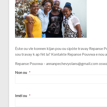
Èske ou vle konnen kijan pou ou sipòte travay Repanse P
sou travay k ap fèt la? Kontakte Repanse Pouvwa e nou ap
Repanse Pouvwa – annanpechevyolans@gmail.com oswa
Non ou
*
Imèl ou
*