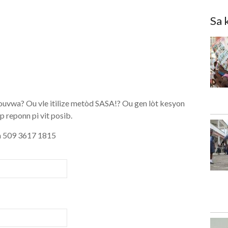
Sa 
ouvwa? Ou vle itilize metòd SASA!? Ou gen lòt kesyon
 reponn pi vit posib.
 509 3617 1815