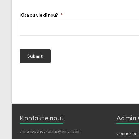
Kisa ou vle di nou?
*
Submit
Kontakte nou!
Admini
annanpechevyolans@gmail.com
Connexion