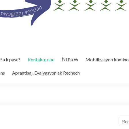
Sa k pase?
Kontakte nou
Èd Pa W
Mobilizasyon kominot
ans
Aprantisaj, Evalyasyon ak Rechèch